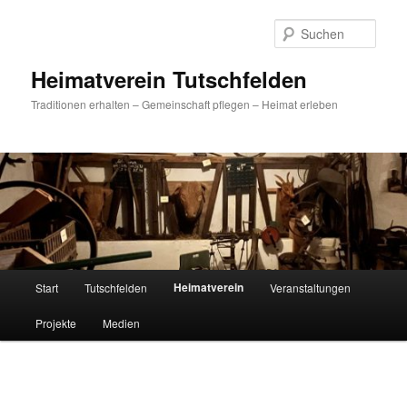
Zum
primären
Such
Inhalt
springen
Heimatverein Tutschfelden
Traditionen erhalten – Gemeinschaft pflegen – Heimat erleben
Hauptmenü
Heimatverein
Start
Tutschfelden
Veranstaltungen
Projekte
Medien