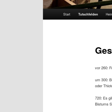
Hauptmenü
Start
Tutschfelden
Hei
Ges
vor 260: 
um 300: Be
oder Thiot
720: Es gi
Bistums S