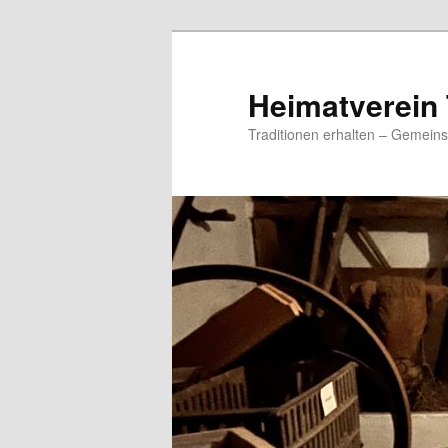
Zum
primären
Inhalt
Heimatverein 
springen
Traditionen erhalten – Gemeins