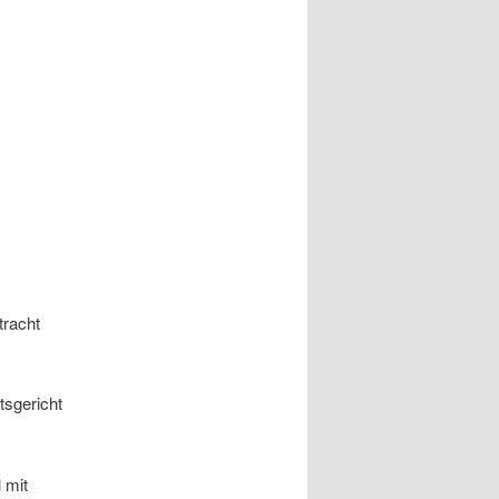
tracht
sgericht
 mit