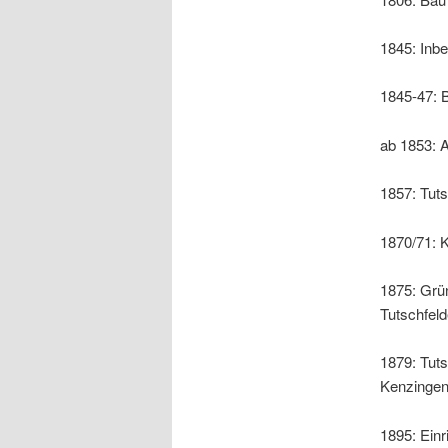
1845: Inb
1845-47: 
ab 1853: 
1857: Tuts
1870/71: K
1875: Grü
Tutschfel
1879: Tut
Kenzingen 
1895: Einr