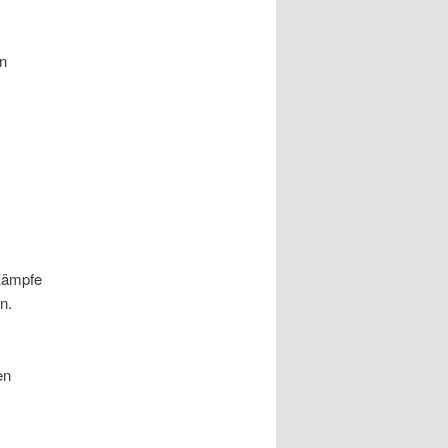
en
Kämpfe
n.
en