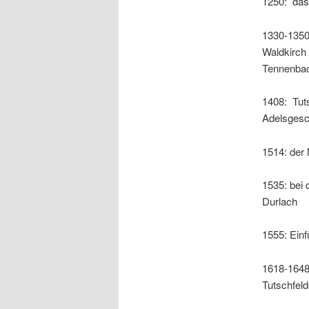
1250: das
1330-1350:
Waldkirch 
Tennenbac
1408: Tuts
Adelsgesc
1514: der
1535: bei 
Durlach
1555: Einf
1618-1648:
Tutschfel