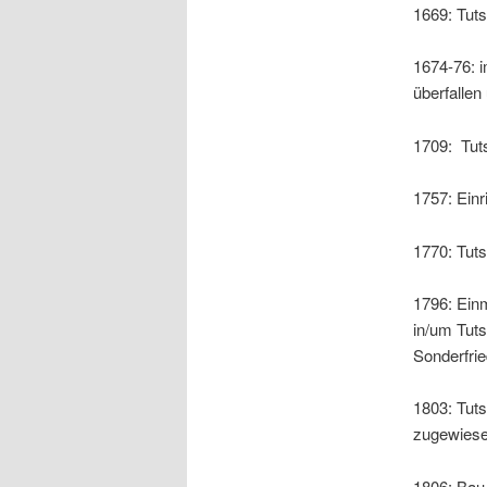
1669: Tuts
1674-76: i
überfallen
1709: Tut
1757: Einr
1770: Tut
1796: Ein
in/um Tut
Sonderfri
1803: Tut
zugewies
1806: Bau 