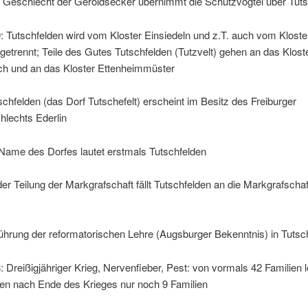
 Geschlecht der Geroldsecker übernimmt die Schutzvogtei über Tuts
 Tutschfelden wird vom Kloster Einsiedeln und z.T. auch vom Kloste
getrennt; Teile des Gutes Tutschfelden (Tutzvelt) gehen an das Klost
h und an das Kloster Ettenheimmüster
chfelden (das Dorf Tutschefelt) erscheint im Besitz des Freiburger
hlechts Ederlin
 Name des Dorfes lautet erstmals Tutschfelden
der Teilung der Markgrafschaft fällt Tutschfelden an die Markgrafsch
ührung der reformatorischen Lehre (Augsburger Bekenntnis) in Tutsc
 Dreißigjähriger Krieg, Nervenfieber, Pest: von vormals 42 Familien l
den nach Ende des Krieges nur noch 9 Familien