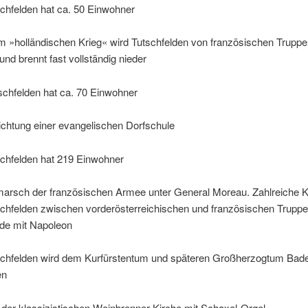
chfelden hat ca. 50 Einwohner
m »holländischen Krieg« wird Tutschfelden von französischen Trupp
 und brennt fast vollständig nieder
schfelden hat ca. 70 Einwohner
ichtung einer evangelischen Dorfschule
schfelden hat 219 Einwohner
marsch der französischen Armee unter General Moreau. Zahlreiche 
schfelden zwischen vorderösterreichischen und französischen Truppe
ede mit Napoleon
schfelden wird dem Kurfürstentum und späteren Großherzogtum Bad
en
der klassizistischen Weinbrenner-Kirche mit Schaxel-Orgel