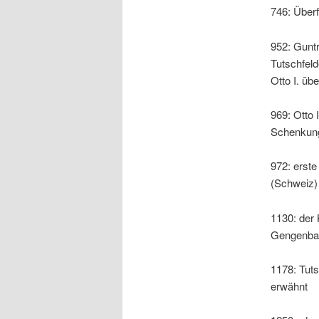
746: Überf
952: Guntr
Tutschfeld
Otto I. übe
969: Otto 
Schenkung
972: erste
(Schweiz)
1130: der 
Gengenbac
1178: Tuts
erwähnt