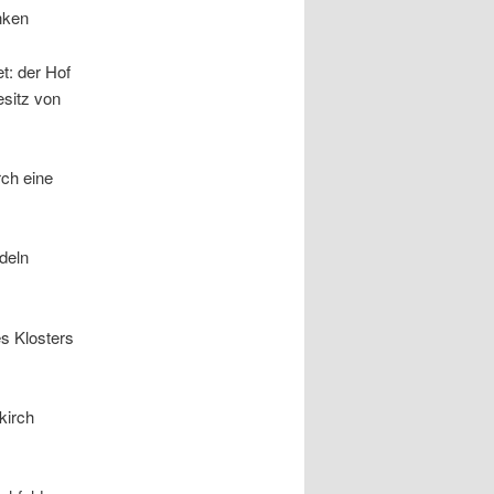
nken
t: der Hof
esitz von
rch eine
deln
es Klosters
kirch