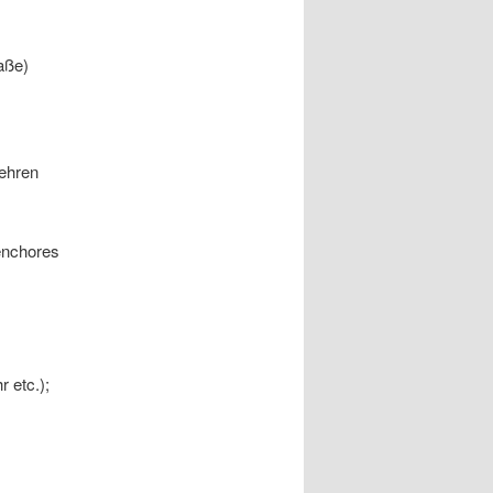
aße)
kehren
enchores
 etc.);