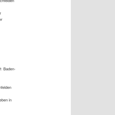
chfelden
r
er
aft Baden-
hfelden
eben in