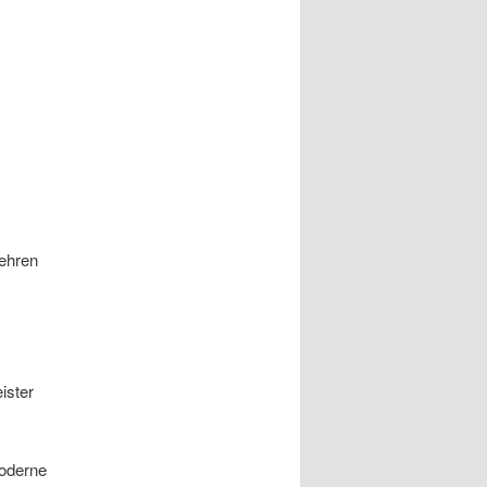
kehren
ister
moderne