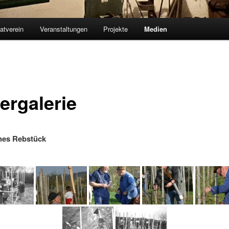
atverein
Veranstaltungen
Projekte
Medien
ergalerie
hes Rebstück