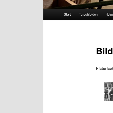
Hauptmenü
Start
Tutschfelden
Heim
Bild
Historisc