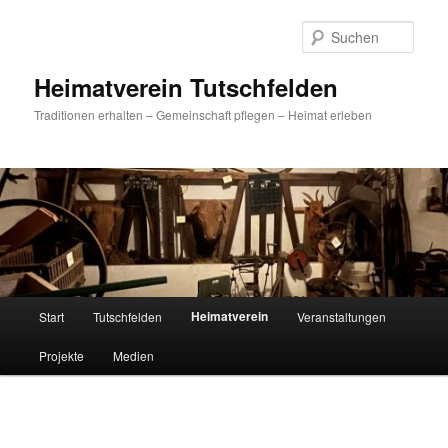
Zum
primären
Such
Inhalt
springen
Heimatverein Tutschfelden
Traditionen erhalten – Gemeinschaft pflegen – Heimat erleben
Hauptmenü
Heimatverein
Start
Tutschfelden
Veranstaltungen
Projekte
Medien