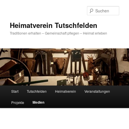
Zum
primären
Such
Inhalt
springen
Heimatverein Tutschfelden
Traditionen erhalten – Gemeinschaft pflegen – Heimat erleben
Hauptmenü
Start
Tutschfelden
Heimatverein
Veranstaltungen
Medien
Projekte