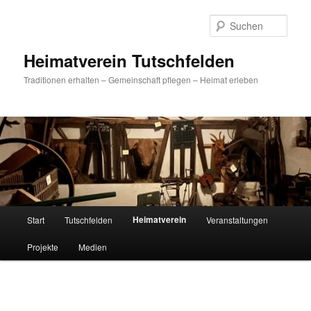
Zum
primären
Such
Inhalt
springen
Heimatverein Tutschfelden
Traditionen erhalten – Gemeinschaft pflegen – Heimat erleben
Hauptmenü
Heimatverein
Start
Tutschfelden
Veranstaltungen
Projekte
Medien