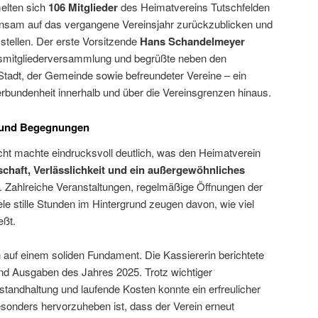
lten sich
106 Mitglieder
des Heimatvereins Tutschfelden
nsam auf das vergangene Vereinsjahr zurückzublicken und
 stellen. Der erste Vorsitzende
Hans Schandelmeyer
resmitgliederversammlung und begrüßte neben den
 Stadt, der Gemeinde sowie befreundeter Vereine – ein
bundenheit innerhalb und über die Vereinsgrenzen hinaus.
t und Begegnungen
ht machte eindrucksvoll deutlich, was den Heimatverein
chaft, Verlässlichkeit und ein außergewöhnliches
. Zahlreiche Veranstaltungen, regelmäßige Öffnungen der
e stille Stunden im Hintergrund zeugen davon, wie viel
eßt.
in auf einem soliden Fundament. Die Kassiererin berichtete
nd Ausgaben des Jahres 2025. Trotz wichtiger
nstandhaltung und laufende Kosten konnte ein erfreulicher
sonders hervorzuheben ist, dass der Verein erneut