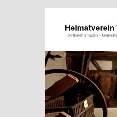
Zum
Zum
primären
sekundären
Inhalt
Inhalt
Heimatverein 
springen
springen
Traditionen erhalten – Gemeins