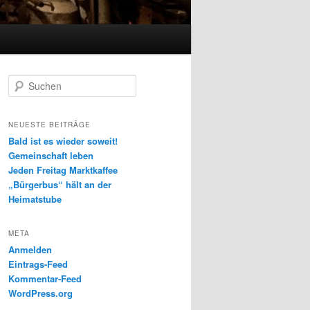
S
u
c
h
NEUESTE BEITRÄGE
e
Bald ist es wieder soweit!
n
Gemeinschaft leben
Jeden Freitag Marktkaffee
„Bürgerbus“ hält an der
Heimatstube
META
Anmelden
Eintrags-Feed
Kommentar-Feed
WordPress.org