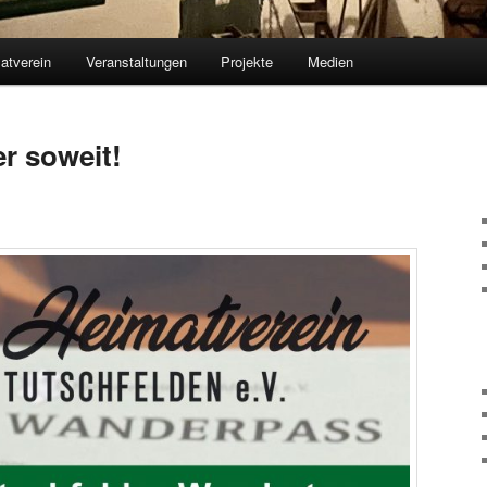
atverein
Veranstaltungen
Projekte
Medien
er soweit!