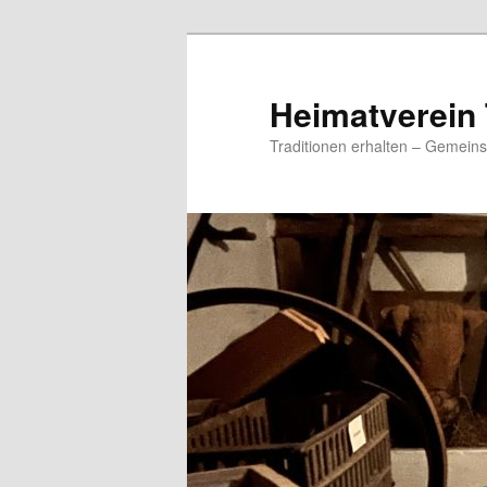
Zum
primären
Inhalt
Heimatverein 
springen
Traditionen erhalten – Gemeins