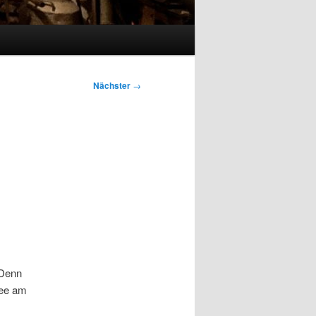
Nächster
→
 Denn
fee am