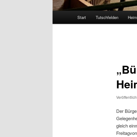
Hauptmenü
Start
Tutschfelden
Heim
Beitragsnavigation
„Bü
Hei
Veröffentlic
Der Bürger
Gelegenhe
gleich ein
Freitagvor